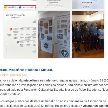
trada. Miscelánea Histórica e Cultural.
ANEIRO, 2026 9:34 A.M.
 nova edición da
miscelánea estradense
chega ás nosas mans, o número 28 (20
oito traballos de investigación nos eidos da historia, tradicións e cultura arredor de
rca; editada pola Fundación Cultural da Estrada, Museo do Pobo Estradense “Ma
óndez Portela”.
e os artigos publicados destaca un traballo do noso compañeiro da Asociación de
dios Históricos de Galicia,
José M. Bértolo Ballesteros
titulado
“Voluntarios das te