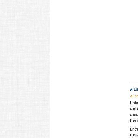
A Es
28 X
Unha
con 
coma
Reim
Entr
Estu