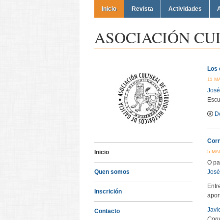
Inicio
Revista
Actividades
A
ASOCIACIÓN CU
Los 
11 MA
José
Escu
D
Corn
5 MAI
Inicio
O pa
José
Quen somos
Entr
Inscrición
apor
Javi
Contacto
Coru