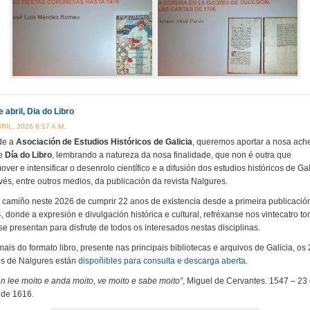
e abril, Dia do Libro
RIL, 2026 8:17 A.M.
de a
Asociación de Estudios Históricos de Galicia
, queremos aportar a nosa ach
te
Día do Libro
, lembrando a natureza da nosa finalidade, que non é outra que
over e intensificar o desenrolo científico e a difusión dos estudios históricos de Gal
avés, entre outros medios, da publicación da revista Nalgures.
 camiño neste 2026 de cumprir 22 anos de existencia desde a primeira publicació
, donde a expresión e divulgación histórica e cultural, refréxanse nos vintecatro t
se presentan para disfrute de todos os interesados nestas disciplinas.
ais do formato libro, presente nas principais bibliotecas e arquivos de Galicia, os
s de Nalgures están
dispoñibles para consulta e descarga aberta
.
n lee moito e anda moito, ve moito e sabe moito”
, Miguel de Cervantes. 1547 – 23
l de 1616.