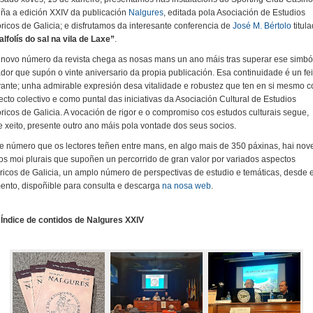
ña a edición XXIV da publicación
Nalgures
, editada pola Asociación de Estudios
óricos de Galicia; e disfrutamos da interesante conferencia de
José M. Bértolo
titul
alfolís do sal na vila de Laxe”
.
 novo número da revista chega as nosas mans un ano máis tras superar ese simbó
dor que supón o vinte aniversario da propia publicación. Esa continuidade é un fei
vante; unha admirable expresión desa vitalidade e robustez que ten en si mesmo 
ecto colectivo e como puntal das iniciativas da Asociación Cultural de Estudios
óricos de Galicia. A vocación de rigor e o compromiso cos estudos culturais segue,
e xeito, presente outro ano máis pola vontade dos seus socios.
e número que os lectores teñen entre mans, en algo mais de 350 páxinas, hai nov
gos moi plurais que supoñen un percorrido de gran valor por variados aspectos
óricos de Galicia, un amplo número de perspectivas de estudio e temáticas, desde 
nto, dispoñible para consulta e descarga
na nosa web
.
Índice de contidos de Nalgures XXIV