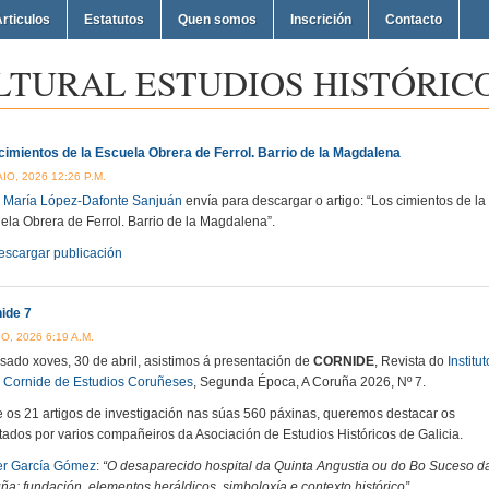
rticulos
Estatutos
Quen somos
Inscrición
Contacto
LTURAL ESTUDIOS HISTÓRICO
cimientos de la Escuela Obrera de Ferrol. Barrio de la Magdalena
IO, 2026 12:26 P.M.
 María López-Dafonte Sanjuán
envía para descargar o artigo: “Los cimientos de la
ela Obrera de Ferrol. Barrio de la Magdalena”.
escargar publicación
ide 7
O, 2026 6:19 A.M.
sado xoves, 30 de abril, asistimos á presentación de
CORNIDE
, Revista do
Institut
 Cornide de Estudios Coruñeses
, Segunda Época, A Coruña 2026, Nº 7.
e os 21 artigos de investigación nas súas 560 páxinas, queremos destacar os
tados por varios compañeiros da Asociación de Estudios Históricos de Galicia.
er García Gómez
:
“O desaparecido hospital da Quinta Angustia ou do Bo Suceso d
ña: fundación, elementos heráldicos, simboloxía e contexto histórico”
.