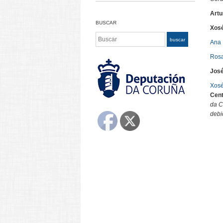
Artu
BUSCAR
Xosé
Search
buscar
Ana
Rosa
Jos
Xosé
Cent
da C
debi