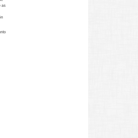
e as
ón
unto