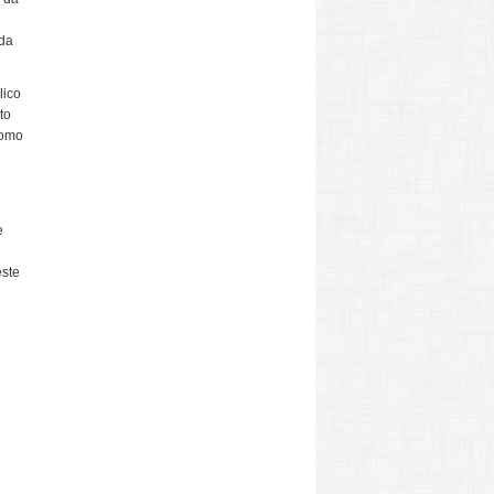
ada
lico
to
como
e
este