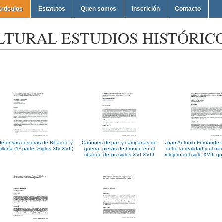
rticulos
Estatutos
Quen somos
Inscrición
Contacto
LTURAL ESTUDIOS HISTÓRICO
defensas costeras de Ribadeo y
Cañones de paz y campanas de
Juan Antonio Fernánde
tillería (1ª parte: Siglos XIV-XVII)
guerra: piezas de bronce en el
entre la realidad y el mi
ribadeo de los siglos XVI-XVIII
relojero del siglo XVIII q