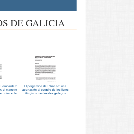
S DE GALICIA
z Lombardero
El pergamino de Ribadeo: una
to: el maestro
aportación al estudio de los libros
ue quiso volar
litúrgicos medievales gallegos