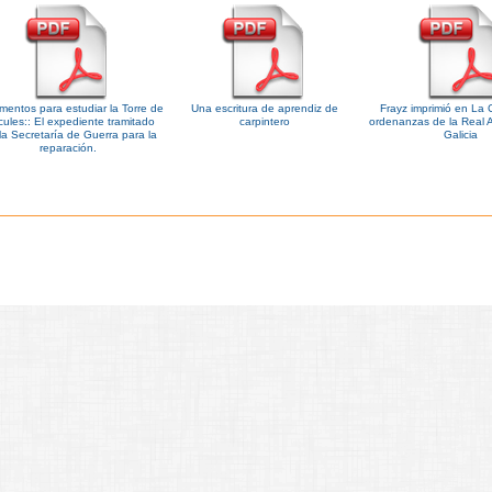
entos para estudiar la Torre de
Una escritura de aprendiz de
Frayz imprimió en La 
cules:: El expediente tramitado
carpintero
ordenanzas de la Real 
la Secretaría de Guerra para la
Galicia
reparación.