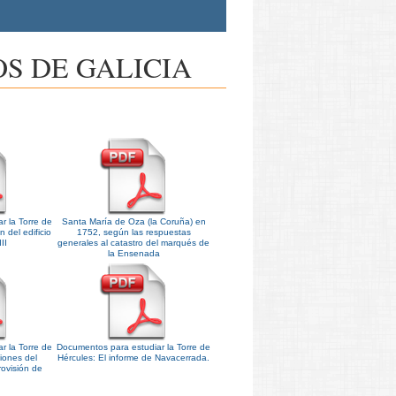
S DE GALICIA
r la Torre de
Santa María de Oza (la Coruña) en
 del edificio
1752, según las respuestas
II
generales al catastro del marqués de
la Ensenada
r la Torre de
Documentos para estudiar la Torre de
ciones del
Hércules: El informe de Navacerrada.
rovisión de