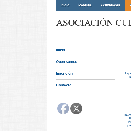
Inicio
Revista
Actividades
A
ASOCIACIÓN CU
Inicio
Quen somos
Inscrición
Pape
i
Contacto
Inve
f
Hér
pu