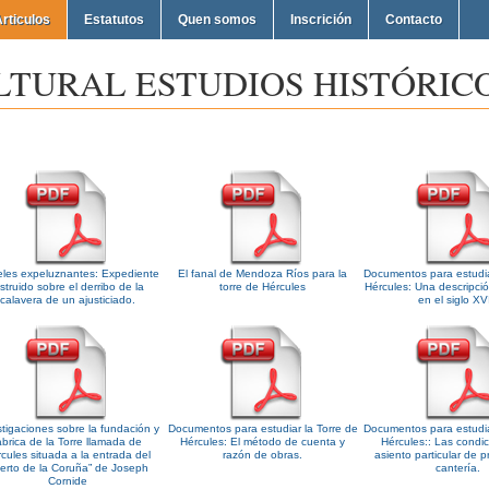
rticulos
Estatutos
Quen somos
Inscrición
Contacto
LTURAL ESTUDIOS HISTÓRICO
les expeluznantes: Expediente
El fanal de Mendoza Ríos para la
Documentos para estudia
nstruido sobre el derribo de la
torre de Hércules
Hércules: Una descripción
calavera de un ajusticiado.
en el siglo XVI
stigaciones sobre la fundación y
Documentos para estudiar la Torre de
Documentos para estudia
ábrica de la Torre llamada de
Hércules: El método de cuenta y
Hércules:: Las condi
cules situada a la entrada del
razón de obras.
asiento particular de p
erto de la Coruña” de Joseph
cantería.
Cornide