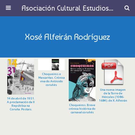
Asociación Cultural Estudios Históricos de Galicia
Xosé Alfeirán Rodríguez
Choqueiros e
Mascaritas. Crónica
viva do Antroido
coruñés
Una nueva imagen
de la Torre de
Hércules (1086-
14 de abril de 1931.
1684). de X. Alfeirán
A proclamación da II
Choqueiros. Breve
República na
crónica histórica do
Coruña. Postais.
carnaval coruñés