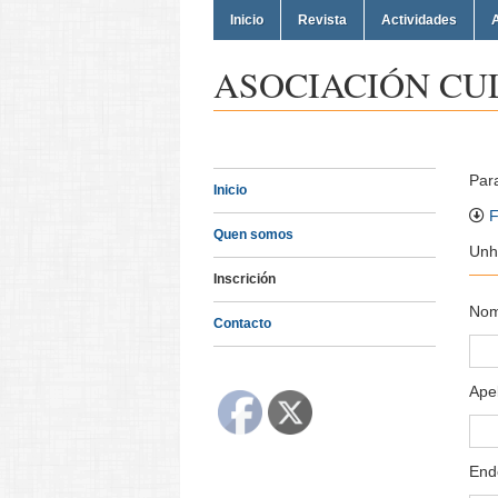
Inicio
Revista
Actividades
A
ASOCIACIÓN CU
Par
Inicio
F
Quen somos
Unh
Inscrición
Nom
Contacto
Apel
End