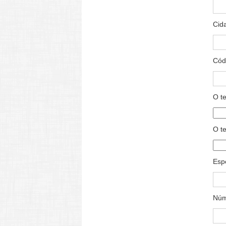
Cid
Códi
O te
O te
Espe
Núm