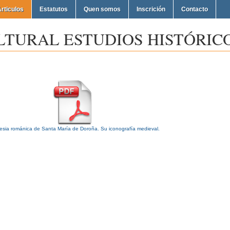
rticulos
Estatutos
Quen somos
Inscrición
Contacto
LTURAL ESTUDIOS HISTÓRICO
lesia románica de Santa María de Doroña. Su iconografía medieval.