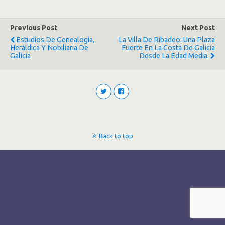
Previous Post
Next Post
Estudios De Genealogía,
La Villa De Ribadeo: Una Plaza
Heráldica Y Nobiliaria De
Fuerte En La Costa De Galicia
Galicia
Desde La Edad Media.
Back to top