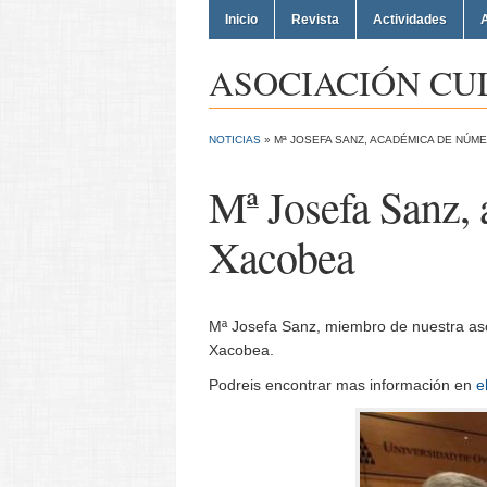
Inicio
Revista
Actividades
A
ASOCIACIÓN CU
NOTICIAS
»
Mª JOSEFA SANZ, ACADÉMICA DE NÚM
Mª Josefa Sanz,
Xacobea
Mª Josefa Sanz, miembro de nuestra aso
Xacobea.
Podreis encontrar mas información en
e