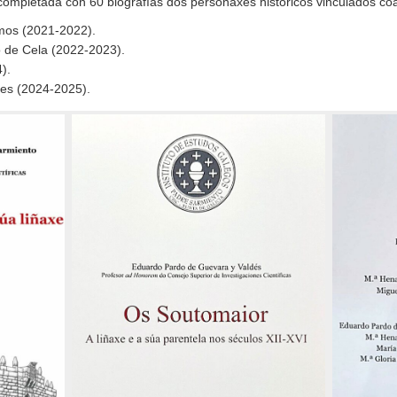
, completada con 60 biografías dos personaxes históricos vinculados c
mos (2021-2022).
o de Cela (2022-2023).
).
res (2024-2025).