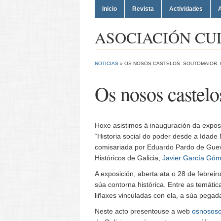
Inicio
Revista
Actividades
A
ASOCIACIÓN CU
NOTICIAS
»
OS NOSOS CASTELOS. SOUTOMAIOR. O
Os nosos castelos
Hoxe asistimos á inauguración da exposic
“Historia social do poder desde a Idade
comisariada por Eduardo Pardo de Gueva
Históricos de Galicia,
Javier García Gó
A exposición, aberta ata o 28 de febrei
súa contorna histórica. Entre as temáti
liñaxes vinculadas con ela, a súa pegad
Neste acto presentouse a web
osnososca