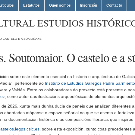
rticulos
Estatutos
Quen somos
Inscrición
Contacto
LTURAL ESTUDIOS HISTÓRICO
 CASTELO E A SÚA LIÑAXE.
. Soutomaior. O castelo e a s
ión sobre este elemento esencial na historia e arquitectura de Galicia
 Media”, pertencente ao
Instituto de Estudios Gallegos Padre Sarmiento
ra y Valdés. Entre os colaboradores do proxecto está presente o no
mez
, como autor das ilustracións arqueolóxicas de elementos arquitectó
ro de 2026, xunta mais dunha ducia de paneis que analizan diferentes 
cas abordadas atópanse o espazo señorial no que se asenta a fortaleza,
a na documentación histórica e as composicións literarias que inspirou
stelos.iegps.csic.es
, sobre esta exposición, xunto coas precedentes a