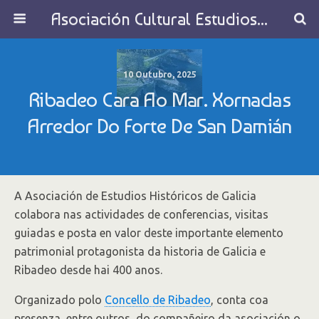
Asociación Cultural Estudios Históricos de Galicia
10 Outubro, 2025
Ribadeo Cara Ao Mar. Xornadas
Arredor Do Forte De San Damián
A Asociación de Estudios Históricos de Galicia
colabora nas actividades de conferencias, visitas
guiadas e posta en valor deste importante elemento
patrimonial protagonista da historia de Galicia e
Ribadeo desde hai 400 anos.
Organizado polo
Concello de Ribadeo
, conta coa
presenza, entre outros, do compañeiro da asociación o