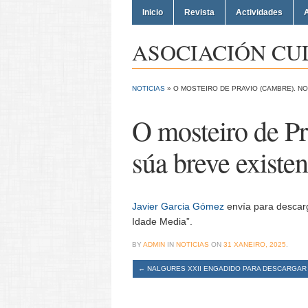
Inicio
Revista
Actividades
A
ASOCIACIÓN CU
NOTICIAS
»
O MOSTEIRO DE PRAVIO (CAMBRE). NO
O mosteiro de Pr
súa breve existen
Javier Garcia Gómez
envía para descarg
Idade Media”.
BY
ADMIN
IN
NOTICIAS
ON
31 XANEIRO, 2025
.
←
NALGURES XXII ENGADIDO PARA DESCARGAR