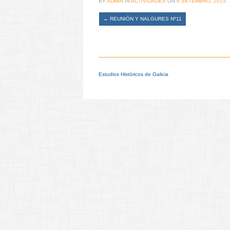
BY
ADMIN
IN
ACTIVIDADES
ON
6 SETEMBRO, 2015
.
←
REUNIÓN Y NALGURES Nº11
Estudios Históricos de Galicia