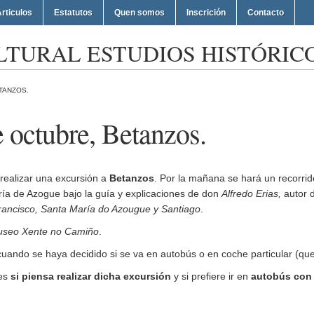
rticulos
Estatutos
Quen somos
Inscrición
Contacto
LTURAL ESTUDIOS HISTÓRICO
TANZOS.
e octubre, Betanzos.
realizar una excursión a
Betanzos
. Por la mañana se hará un recorri
ría de Azogue bajo la guía y explicaciones de don
Alfredo Erias,
autor 
Francisco, Santa María do Azougue y Santiago
.
seo Xente no Camiño
.
ando se haya decidido si se va en autobús o en coche particular (que
tes
si piensa realizar dicha excursión
y si prefiere ir en
autobús con 