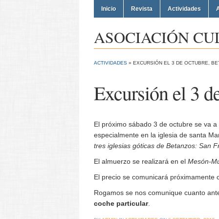
Inicio
Revista
Actividades
A
ASOCIACIÓN CU
ACTIVIDADES
»
EXCURSIÓN EL 3 DE OCTUBRE, BE
Excursión el 3 d
El próximo sábado 3 de octubre se va a 
especialmente en la iglesia de santa Ma
tres iglesias góticas de Betanzos: San 
El almuerzo se realizará en el
Mesón-Mu
El precio se comunicará próximamente cu
Rogamos se nos comunique cuanto an
coche particular
.